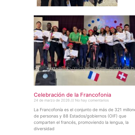
Celebración de la Francofonia
24 de marzo de 2026
No hay comentarios
La Francofonía es el conjunto de más de 321 millon
de personas y 88 Estados/gobiernos (OIF) que
comparten el francés, promoviendo la lengua, la
diversidad