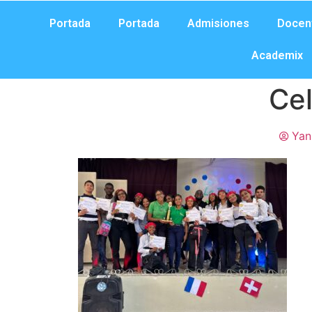
Portada
Portada
Admisiones
Docen
Academix
Cel
Yan