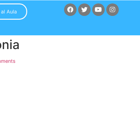
r al Aula
onia
ments