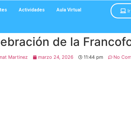
tes
Actividades
Aula Virtual
I
ebración de la Francof
nat Martinez
marzo 24, 2026
11:44 pm
No Com