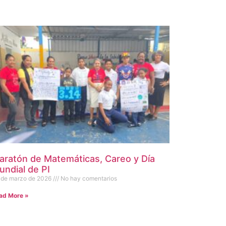
aratón de Matemáticas, Careo y Día
undial de PI
 de marzo de 2026
No hay comentarios
ad More »