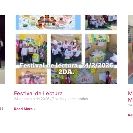
Festival de Lectura
M
24 de marzo de 2026
No hay comentarios
M
24
es
Read More »
Re