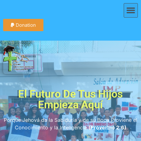
Donation
El Futuro De Tus Hijos
Empieza Aquí
Porque Jehová da la Sabiduría y de su Boca Proviene el
Conocimiento y la Inteligencia
(Proverbio 2:6)